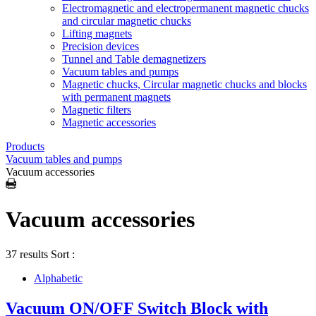
Electromagnetic and electropermanent magnetic chucks
and circular magnetic chucks
Lifting magnets
Precision devices
Tunnel and Table demagnetizers
Vacuum tables and pumps
Magnetic chucks, Circular magnetic chucks and blocks
with permanent magnets
Magnetic filters
Magnetic accessories
Products
Vacuum tables and pumps
Vacuum accessories
Vacuum accessories
37 results
Sort :
Alphabetic
Vacuum ON/OFF Switch Block with