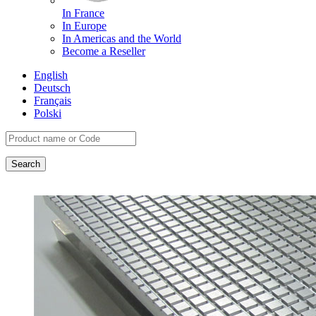
In France
In Europe
In Americas and the World
Become a Reseller
English
Deutsch
Français
Polski